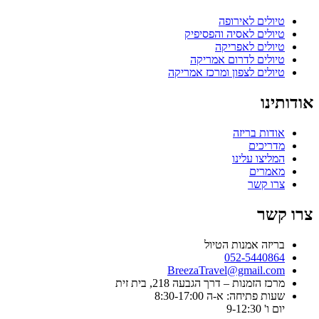
טיולים לאירופה
טיולים לאסיה והפסיפיק
טיולים לאפריקה
טיולים לדרום אמריקה
טיולים לצפון ומרכז אמריקה
אודותינו
אודות בריזה
מדריכים
המליצו עלינו
מאמרים
צרו קשר
צרו קשר
בריזה אמנות הטיול
052-5440864
BreezaTravel@gmail.com
מרכז הזמנות – דרך הגבעה 218, בית זית
שעות פתיחה: א-ה 8:30-17:00
יום ו' 9-12:30