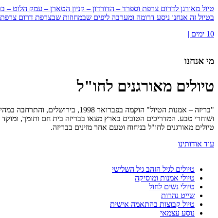
טיול מאורגן לדרום צרפת וספרד – הדורדון – קניון הטארן – עמק הלוט – בר
בטיול זה אנחנו ניסע דרומה ומערבה ליפים שבמחוזות שבצרפת דרום צרפת 
10 ימים |
מי אנחנו
טיולים מאורגנים לחו"ל
"בריזה – אמנות הטיול" הוקמה בפב
ושוחרי טבע. המדריכים הטובים בארץ מצאו בבריזה בית חם ותומך, ומוקד 
טיולים מאורגנים לחו"ל בניחוח וטעם אחר מזינים בבריזה.
עוד אודותינו
טיולים לגיל הזהב גיל השלישי
טיולי אמנות ומוסיקה
טיולי נשים לחול
שייט נהרות
טיול קבוצות בהתאמה אישית
נוסע עצמאי