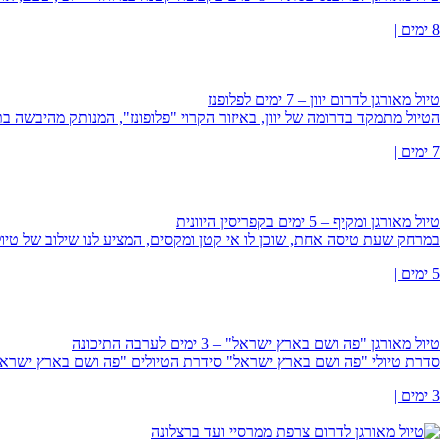
8 ימים |
טיול מאורגן לדרום יוון – 7 ימים לפלופנז
הטיול מתמקד בדרומה של יוון, באיזור הקרוי "פלופונז", המנותק מהיבשה ב
7 ימים |
טיול מאורגן ומקיף – 5 ימים בקפריסין היוונית
במרחק שעת טיסה אחת, שוכן לו אי קטן ומקסים, המציע לנו שילוב של טיול נ
5 ימים |
טיול מאורגן "פה ושם בארץ ישראל" – 3 ימים לערבה התיכונה
סדרת טיולי "פה ושם בארץ ישראל" סידרת הטיולים "פה ושם בארץ ישראל
3 ימים |