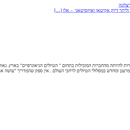
צלונה
וליתר דיוק אקיטאן ואוקסיטאני – אלו […]
רואר 1998, בירושלים, והתרחבה במהירות להיותה מהחברות המובילות בתחום " הטיולים הגיאו
מרענן ומחדש במסלולי הטיולים לרחבי העולם . אין ספק שהמדריך "עושה את