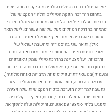
יעל אביטל מדריכת טיולים עולמית מחזיקה ברזומה עשיר
בתחום ההדרכה, הפקת הטיולים והליווי המקצועי של
קבוצות בעולם. יעל אביטל מגיעה מתחום המינהל החינוכי,
ומתמחה בהדרכת הטיולים מעל שלושה עשורים. ליעל תואר
ראשון בגיאוגרפיה ולימודי ארץ ישרא ל מאוניברסיטת בר
אילן, ותואר שני בהיסטוריה ומחשבת ישראל של
אוניברסיטת חיפה, והתמחות בלימודי מזרח אסיה דתות
ותרבויות. יעל מצטיינת בהדרכת טיולי עומק גיאוגרפים
במגוון רחב של יעדים, היא משלבת בהדרכותיה ידע נרחב
ומעמיק )בנושאי דתות, פילוסופיות, תרבויות ואנתרופולוגיה(,
עם אנרגיה טובה, חוש הומור ויחסי אנוש מעולים. היא
נחשבת למדריכה מוערכת בזכות המקצועיות שלה ויצירת
חוויות עומק המשלבות טבע, תרבות, פולקלור, קולינריה
ומפגש בלתי -אמצעי עם אנשים, והיכולות שלה להפוך את
הטיול לחוויה מרתקת ובלתי נשכחת עבור המטיילים.