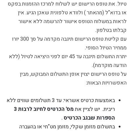
טיול. את טופס הרישום יש לשלוח למרכז ההזמנות בפקס
או בדוא"ל (מהאתר ) ולוודא טלפונית שאכן הגיע. אין
לראות במשלוח הטופס אישור להרשמה ללא אישור
קבלתו בטלפון.
עם קליטת טופס הרישום
תיגבה מקדמה על סך
300 יורו
ממחיר הטיול הסופי.
יתרת התשלום תיגבה עד 45 יום לפני היציאה לטיול (ללא
הודעה מוקדמת).
על טופס הרישום יצוין אופן התשלום המבוקש, מבין
האפשרויות הבאות:
באמצעות כרטיס אשראי: עד 3 תשלומים שווים ללא
ריבית. יש לציין את
מס' הכרטיס לחיוב לרבות 3
הספרות שבגב הכרטיס
.
בתשלום מזומן שקלי, מזומן מט"חי או בהעברה