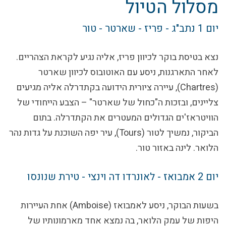
מסלול הטיול
יום 1
נתב"ג - פריז - שארטר - טור
נצא בטיסת בוקר לכיוון פריז, אליה נגיע לקראת הצהריים.
לאחר התארגנות, ניסע עם האוטובוס לכיוון שארטר
(Chartres), עיירה ציורית הידועה בקתדרלה אליה מגיעים
צליינים, ובזכות ה"כחול של שארטר" – הצבע הייחודי של
הוויטראז'ים הגדולים המעטרים את הקתדרלה. בתום
הביקור, נמשיך לטור (Tours), עיר יפה השוכנת על גדות נהר
הלואר. לינה באזור טור.
יום 2
אמבואז - לאונרדו דה וינצי - טירת שנונסו
בשעות הבוקר, ניסע לאמבואז (Amboise) אחת העיירות
היפות של עמק הלואר, בה נמצא אחד מארמונותיו של