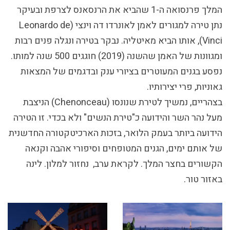
המלך פרנסואה ה-1 שהביא את הרנסאנס לצרפת ובעיקר
נתן טירה למגורים לאמן לאונרדו דה וינצי (Leonardo de
Vinci), אותו הביא מאיטליה. נבקר בטירה ונגלה פנים רבות
ומגוונות של האמן שהשנה (2019) חוגגים 500 שנה למותו.
נפסע בגנים המעוטרים בציורי ענק ובדגמים של המצאות
גאוניות, פרי יצירותיו.
בצהריים, נמשיך לטירת שנונסו (Chenonceau) הניצבת
מעל נהר השר והידועה כ"טירת הנשים" ולא בכדי. זו הטירה
הידועה ביותר בעמק הלואר, בזכות הארכיטקטורה החדשנית
של אותם ימים, הגנים המטופחים וסיפורי אהבה וקנאה
הקשורים בחצר המלך. לקראת ערב,
נחזור למלון. לינה
באזור טור.