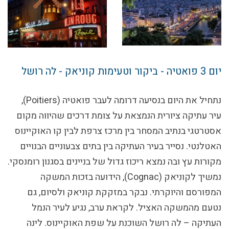
יום 3
פואטיה - ביקור וטעימות קוניאק - לה רושל
נתחיל את היום בנסיעה דרומה לעבר פואטיה (Poitiers),
עיר עתיקה ציורית הנמצאת על צומת דרכים שהיווה מקום
אסטרטגי בנתיב המסחר בין מרכז צרפת לבין קו האוקיינוס
האטלנטי. נסייר בעיר העתיקה בין בתים צבעוניים הבנויים
מקורות עץ ובה נמצא ריכוז גדול של בניינים בסגנון רומנסקי.
נמשיך לקוניאק (Cognac), הידועה בזכות המשקה
המפורסם והיוקרתי. נבקר במזקקת קוניאק ולסיום, גם
נטעם מהמשקה האציל. לקראת ערב, נגיע לעיר הנמל
העתיקה – לה רושל השוכנת על שפת האוקיינוס. לינה