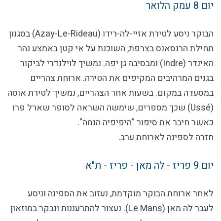
יום 8
עמק הלואר
הבוקר ניסע לטירת אזיי-לה-רידו (Azay-Le-Rideau) בסגנון
תחילת הרנסאנס בצרפת, השוכנת על אי קטן באמצע נהר
האינדר (Indre) ומבסיבה גן יפה. נמשיך לוילנדרי לביקור
בגנים המרהיבים המקיפים את הטירה. ארוחת צהריים
במסעדה במקום. בשעות אחר הצהריים, נמשיך לטירת אוסה
(Ussé) שכך מספרים, שימשה השראה לסופר שארל פרו
כאשר חיבר את סיפור "היפיפיה הנמה".
חזרה לספינה לארוחת ערב.
יום 9
פריז - לה מאן - פריז - ת"א
לאחר ארוחת הבוקר מוקדמת, נעזוב את הספינה וניסע
לעבר לה מאן (Le Mans). נעצור להתרעננות ונבקר במוזאון