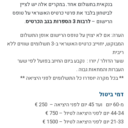
בנקאית בתשלום אחד. במקרים אלה יש לציין
לביטחון בלבד את פרטי כרטיס האשראי על טופס
הרישום –
לרבות 3 הספרות בגב הכרטיס
.
הערה
: אם לא יצוין על טופס הרישום אופן התשלום
המבוקש, יחוייב כרטיס האשראי ב-3 תשלומים שווים ללא
ריבית
שער הדולר / יורו
:
נקבע ביום החיוב בפועל לפי שער
העברות והמחאות גבוה .
** בכל מקרה יוסדרו כל התשלומים לפני היציאה **
דמי ביטול
מ-60 יום ועד 45 יום לפני היציאה – 250 €
44-34 יום לפני היציאה לטיול – 750 €
21-33 יום לפני היציאה לטיול – 1500 €