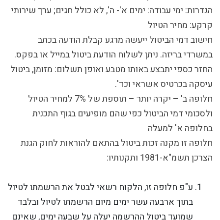
הגדרות
: ימי עבודה: ימים א'- ה', לא כולל חגים; ערך שירותי
קרקע: מחיר הטיול
חישוב דמי הביטול ייעשה מרגע קבלת הודעה בכתב
במשרדי בריזה. ניתן לשלוח הודעת ביטול במייל או בפקס.
החזר כספי יתבצע באותו מטבע ואופן תשלום: מזומן, ביטול
עיסקה בכרטיס אשראי וכד'.
חלופה ב' – יקרה יותר – תוספת של 7% למחיר הטיול
ולסכומי דמי הביטול כפי שהם מופיעים בגוף התכנית
בחלופה א' למעלה
חלופה זו מקנה זכות ביטול בהתאם להוראות לחוק הגנת
הצרכן תשמ"א-1981 ותקנותיו:
ע"פ חלופה זו, הלקוח רשאי לבטל את הרשמתו לטיול
בתוך ארבעה עשר ימים מיום הרשמתו לטיול ובלבד
שמועד ביטול ההרשמה יעלה על שבעה ימים, שאינם