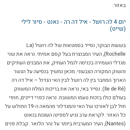
באזור.
יום 4
לה רושל - איל דה רה - נאנט - סיור לילי
(שייט)
בשעות הבוקר, נסייר בסמטאות של לה רושל (La
Rochelle), העיר המבוצרת בעל קסם אמיתי. נראה את שני
מגדלי השמירה בכניסה לנמל העתיק, את המבנים העתיקים
והשוק המקורה הצבעוני. מכאן נמשיך בנסיעה על הגשר
הארוך המחבר בין לה רושל לבין האי הגדול – איל דה רה
(Ile de Ré). נסייר באי, נראה את בריכות המלח המשווק
בעולם כולו בזכות טעמו המשובח. נראה כפרי דייגים, חופי
חול לבן לאורכו של האי והמגדלור מהמאה ה-19 החולש על
כל האזור. לקראת ערב נגיע לספינה העוגנת בנאנט
(Nantes), העיר המערבית ביותר על נהר הלואר. קבלת פנים