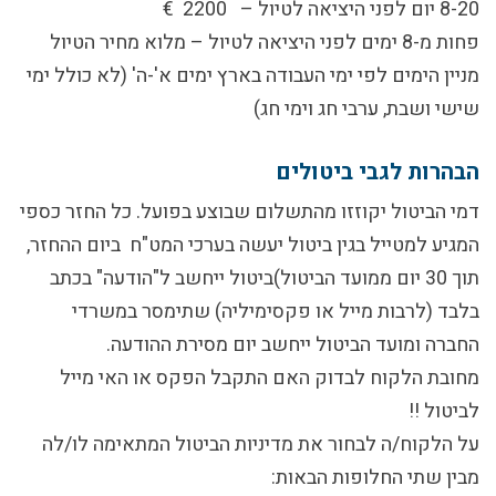
8-20 יום לפני היציאה לטיול – 2200 €
פחות מ-8 ימים לפני היציאה לטיול – מלוא מחיר הטיול
מניין הימים לפי ימי העבודה בארץ ימים א'-ה' (לא כולל ימי
שישי ושבת, ערבי חג וימי חג)
הבהרות לגבי ביטולים
דמי הביטול יקוזזו מהתשלום שבוצע בפועל. כל החזר כספי
המגיע למטייל בגין ביטול יעשה בערכי המט"ח ביום ההחזר,
תוך 30 יום ממועד הביטול)ביטול ייחשב ל"הודעה" בכתב
בלבד (לרבות מייל או פקסימיליה) שתימסר במשרדי
החברה ומועד הביטול ייחשב יום מסירת ההודעה.
מחובת הלקוח לבדוק האם התקבל הפקס או האי מייל
לביטול !!
על הלקוח/ה לבחור את מדיניות הביטול המתאימה לו/לה
מבין שתי החלופות הבאות: