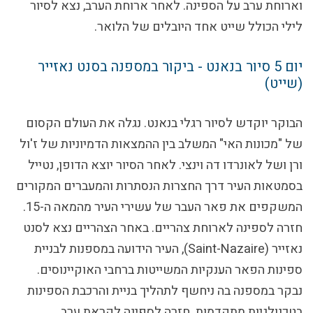
וארוחת ערב על הספינה. לאחר ארוחת הערב, נצא לסיור
לילי הכולל שייט אחד היובלים של הלואר.
יום 5
סיור בנאנט - ביקור במספנה בסנט נאזייר
(שייט)
הבוקר יוקדש לסיור רגלי בנאנט. נגלה את העולם הקסום
של "מכונות האי" המשלב בין ההמצאות הדמיוניות של ז'ול
ורן ושל לאונרדו דה וינצי. לאחר הסיור יוצא הדופן, נטייל
בסמטאות העיר דרך החצרות הנסתרות והמעברים המקורים
המשקפים את פאר העבר של עשירי העיר מהמאה ה-15.
חזרה לספינה לארוחת צהריים. באחר הצהריים נצא לסנט
נאזייר (Saint-Nazaire), העיר הידועה במספנות לבניית
ספינות הפאר הענקיות המשייטות ברחבי האוקיינוסים.
נבקר במספנה בה ניחשף לתהליך בניית והרכבת הספינות
בטכנולגיות מתקדמות. חזרה לספינה לקראת ערב.