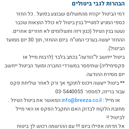
הבהרות לגבי ביטולים
דמי הביטול יקוזזו מהתשלום שבוצע בפועל . כל החזר
כספי המגיע למטייל בגין ביטול לא כולל הוצאות שכבר
נעשו בגין הטיול (כגון ויזה ותשלומים לא חוזרים אחרים.
ההחזר יעשה בערכי המט"ח ביום ההחזר, תוך 30 יום ממועד
הביטול).
ביטול ייחשב ל"הודעה" בכתב בלבד (לרבות מייל או
פקסימיליה) שתימסר במשרדי החברה ומועד הביטול ייחשב
יום מסירת ההודעה.
** ביטול ייעשה ויכנס לתוקף אך ורק לאחר שליחת פקס
עבור בריזה, למספר 03-5440055
או מייל :
info@breeza.co.il
המאשר את ביטול הטיול .
מחובת הלקוח לבדוק האם התקבל הפקס או האי מייל
לביטול !!
אל תדחה אפילו ביום !!! עם ההרשמה רכוש לך ביטוח