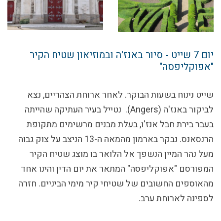
יום 7
שייט - סיור באנז'ה ובמוזיאון שטיח הקיר
"אפוקליפסה"
שייט נינוח בשעות הבוקר. לאחר ארוחת הצהריים, נצא
לביקור באנז'ה (Angers). נטייל בעיר העתיקה שהייתה
בעבר בירת חבל אנז'ו, בעלת מבנים מרשימים מתקופת
הרנסאנס. נבקר בארמון מהמאה ה-13 הניצב על צוק גבוה
מעל נהר המיין הנשפך אל הלואר בו מוצג שטיח הקיר
המפורסם "אפוקליפסה" המתאר את יום הדין והינו אחד
מהאוספים החשובים של שטיחי קיר מימי הביניים. חזרה
לספינה לארוחת ערב.