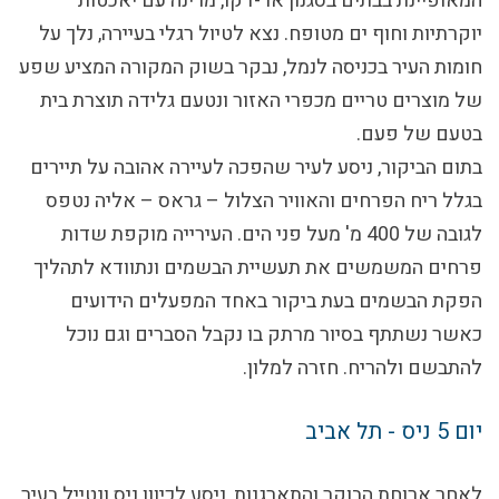
המאופיינת בבתים בסגנון אר-דקו, מרינה עם יאכטות
יוקרתיות וחוף ים מטופח. נצא לטיול רגלי בעיירה, נלך על
חומות העיר בכניסה לנמל, נבקר בשוק המקורה המציע שפע
של מוצרים טריים מכפרי האזור ונטעם גלידה תוצרת בית
בטעם של פעם.
בתום הביקור, ניסע לעיר שהפכה לעיירה אהובה על תיירים
בגלל ריח הפרחים והאוויר הצלול – גראס – אליה נטפס
לגובה של 400 מ' מעל פני הים. העירייה מוקפת שדות
פרחים המשמשים את תעשיית הבשמים ונתוודא לתהליך
הפקת הבשמים בעת ביקור באחד המפעלים הידועים
כאשר נשתתף בסיור מרתק בו נקבל הסברים וגם נוכל
להתבשם ולהריח.
חזרה למלון.
יום 5
ניס - תל אביב
לאחר ארוחת הבוקר והתארגנות, ניסע לכיוון ניס ונטייל בעיר