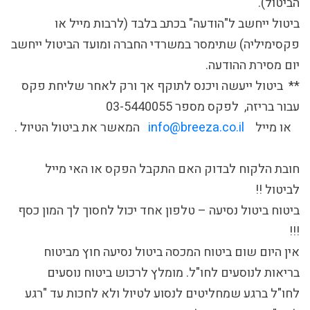
הביטול).
ביטול ייחשב ל"הודעה" בכתב בלבד (לרבות מייל או
פקסימיליה) שתימסר במשרדי החברה ומועד הביטול ייחשב
יום מסירת ההודעה.
** ביטול ייעשה ויכנס לתוקף אך ורק לאחר שליחת פקס
עבור בריזה, לפקס מספר 03-5440055
או מייל
info@breeza.co.il
המאשר את ביטול הטיול .
חובת הלקוח לבדוק האם התקבל הפקס או האי מייל
לביטול !!
ביטוח ביטול נסיעה – טלפון אחד יכול לחסוך לך המון כסף
!!!
אין היום שום ביטוח המכסה ביטול נסיעה חוץ מביטוח
בריאות לנוסעים לחו"ל. מומלץ לרכוש ביטוח נוסעים
לחו"ל ברגע שמחליטים לנסוע לטיול ולא לחכות עד "רגע