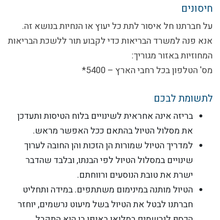
חיסונים
על חברתנו חל איסור לתת כל יעוץ או הנחיות בנושא זה.
אנא פנה למשרד הבריאות כדי לקבוע תור ללשכת הבריאות
המחוזיות באזור מגוריך:
מס' הטלפון בכל רחבי הארץ – 5400*
לתשומת לבכם
בריזה אינה אחראית לשינויים בלוח הטיסות ותעדכן
את מסלול הטיול בהתאם ככל האפשר מראש.
למדריך הטיול שמורות הן הזכות והן החובה לערוך
שינויים במסלול הטיול לפי הבנתו, ובלבד שהדבר
ישרת את טובת הנוסעים ורווחתם.
הטיול מותנה במינימום משתתפים. במידה ותחליט
חברתנו לבטל את הטיול בשל מיעוט נרשמים, יוחזר
הכסף לנרשמים במלואו באופן בו הוא התקבל