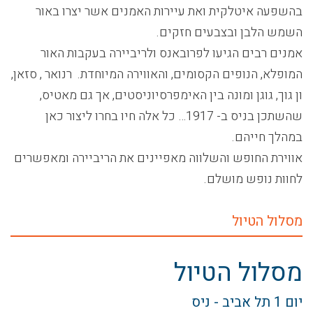
בהשפעה איטלקית ואת עיירות האמנים אשר יצרו באור
השמש הלבן ובצבעים חזקים.
אמנים רבים הגיעו לפרובאנס ולריביירה בעקבות האור
המופלא, הנופים הקסומים, והאווירה המיוחדת. רנואר , סזאן,
ון גוך, גוגן ומונה בין האימפרסיוניסטים, אך גם מאטיס,
שהשתכן בניס ב- 1917… כל אלה חיו בחרו ליצור כאן
במהלך חייהם.
אווירת החופש והשלווה מאפיינים את הריביירה ומאפשרים
לחוות נופש מושלם.
מסלול הטיול
מסלול הטיול
יום 1
תל אביב - ניס