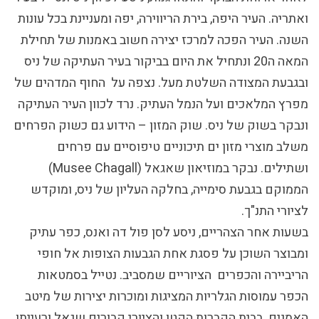
ואתריה. העיר היפה, בירת הריווירה, יפה ומעניינת בכל עונות
השנה. העיר הפכה למרכז יצירה חשוב באמנות של תחילת
המאה ה20 ונתחיל את היום בביקור בעיר העתיקה של ניס
ובגבעת המצודה השלטת מעל. נצפה על החוף המדהים של
מפרץ המלאכים ועל הנמל העתיק. נרד לכוון העיר העתיקה
ונבקר בשוק של ניס. שוק המזון – הידוע גם כשוק הפרחים
משלב מוצרי מזון ים תיכוניים טיפוסיים עם פרחים
ושתילים. נבקר
במוזיאון שאגאל
(Musee Chagall)
הממוקם בגבעת סימייה, בחלקה העליון של ניס, ומוקדש
לציורי התנ"ך.
בשעות אחר הצהריים, ניסע
לסן פול דה ואנס
, כפר עתיק
ומבוצר השוכן על פסגת אחת הגבעות הצופות אל חופי
הריביירה והכפרים הציוריים שמסביב. נטייל בסמטאות
הכפר עמוסות הגלריות המציגות ומוכרות יצירות של מיטב
האמנים. בבית הקברות הקטן והציורי קבורים שגאל ורעייתו.