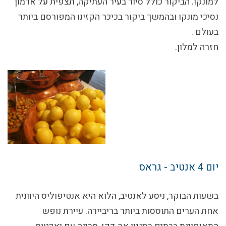
למונקו. הביקור כולל סיור בעיר העתיקה, תצפית על ארמון
נסיכי מונקו ובהמשך ביקור בכיכר הקזינו המפורסם ביותר
בעולם .
חזרה למלון.
יום 4
אנטיב - גראס
בשעות הבוקר, ניסע לאנטיב, הלוא היא אנטיפוליס היוונית
אחת הערים התוססות ביותר בריביירה. עיירת נופש