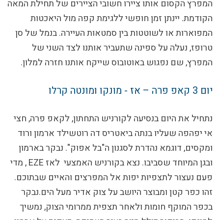
המפרץ הקסום אותו ציירו חשובי הציירים של תחילת המאה
הקודמת. יינתן זמן חופשי ללגימת קפה מול היאכטות
המפוארות או לשוטטות בין סמטאות העיירה. בנמל של סן
טרופז, נעלה על ספינה שתעביר אותנו לצד השני של
המפרץ, שם נפגוש באוטובוס שייקח אותנו חזרה למלון.
יום 3
קאפ פרה – אז - מונקו ומונטה קרלו
נתחיל את היום בנסיעה לקורניש התחתון, לקאפ פרה, חצי
אי יפהפה שעליו בנתה ביאטריס דה רוטשילד ארמון ורוד
ומקסים, דוגמא נהדרת לסגנון ה"בל אפוק". נבקר בארמון
ובגן המיוחד שסביבו. נצא בקורניש האמצעי לאז
EZE
, מדי
פעם נעצור לתצפיות יפות אל המפרצים והאיים שבתוכם.
זהו כפר קטן ומבוצר היושב על צוק אדיר מעל הים.נבקר
בכפר המוקף חומות ולאחר תצפית ממרומי הצוק,
נמשיך