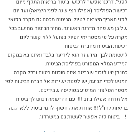
לפני". דרכנו אפשר לרכוש ביטוח בריאות התקף מיום
רכישת הפוליסה
(אפילו חצי שנה לפני היציאה)
ועד יום
לפני תאריך היציאה לטיול. הביטוח מכסה גם מקרה רפואי
של בן משפחה מדרגה ראשונה.
מחיר הביטוח מחושב בכל
מקרה על פי מספר ימי הטיול בפועל ללא קשר ליום
רכישת הביטוח מחברת הביטוח.
לתשומת לבך:
מידע זה הוא
לידיעה בלבד
ואיננו בא במקום
המידע המלא המפורט בפוליסת הביטוח.
כמו כן יש לזכור ש
בריזה
אינה סוכנות ביטוח ובכל מקרה
המגיע לכדי תביעה, יש לפנות ישירות אל חברת הביטוח לפי
מספר הטלפון המופיע בפוליסה שבידיכם.
אל תדחה אפילו ביום !!! עם ההרשמה רכוש לך ביטוח
בריאות לחו"ל !!! אחרת אתה חשוף לדמי ביטול ללא הגנה
!!! ביטוח כזה אפשר לעשות גם במשרדנו.