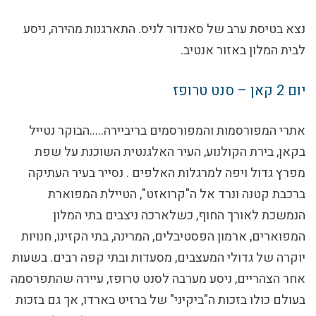
נצא בטיסת ערב של סאנדור
לניס.
התארגנות מהירה,
ניסע
לבית המלון באזור אנטיב.
יום 2
קאן – סנט טרופז
אתרי המפורסמות והמפורסמים בריביירה…..הבוקר נטייל
בקאן, בירת הקולנוע, העיר האלגנטית השוכנת על שפת
מפרץ גדול ויפה למרגלות האלפים . נסייר בעיר העתיקה
ברכבת קטנה ונרד אל ה"קרואזט", הטיילת המפוארת
הנמשכת לאורך החוף, כשלארכה ניצבים בתי המלון
המפוארים, ארמון הפסטיבלים, המרינה, בתי הקזינו, חנויות
יוקרה של גדולי המעצבים, מסעדות ובתי קפה רבים. בשעות
אחר הצהריים, ניסע מערבה לסנט טרופז, עיירה שהתפרסמה
בעולם כולו בזכות ה"ביקיני" של ברזיט בארדו, אך גם בזכות