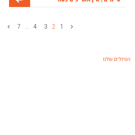
7
…
4
3
2
1
הטיולים שלנו
טיולים לגיל הזהב גיל השלישי
טיולי אמנות ומוסיקה
טיולי נשים לחו"ל
שייט נהרות
שייט נהרות בצרפת
טיול קבוצות בהתאמה אישית
נוסע עצמאי
טיולי טבע וטיולי תרבות