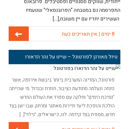
ייחודית, שווקים ססגוניים ופסטיבלים. פרובאנס
התפרסמה גם במטבחה "הפרובנסאלי" שטעמיו
העשירים יחדיו עם יין משובח,[...]
8 ימים | אין תאריכים כעת
טיול מאורגן לפורטוגל – שייט על נהר הדאורו
פורטוגל, המדינה המערבית ביותר ביבשת אירופה, אשר
נזנחה ונעלמה מתודעת הציבור, חוזרת ובגדול. מי שהייתה
"נסיכת הימים" וחלקה עם ספרד את העולם החדש
הולכת והופכת ליעד תיירות מאתגר ומרתק שבו ישן בצד
חדש, מסורת בצד קידמה. לנו, כישראלים, "גילוי"[...]